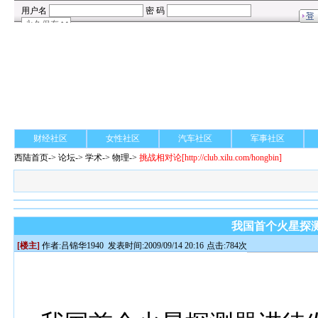
财经社区
女性社区
汽车社区
军事社区
西陆首页
->
论坛
->
学术
-> 物理->
挑战相对论
[http://club.xilu.com/hongbin]
我国首个火星探
[楼主]
作者:
吕锦华1940
发表时间:2009/09/14 20:16
点击:784次