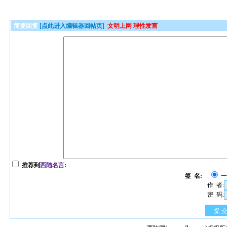
简捷回复
[点此进入编辑器回帖页]
文明上网 理性发言
推荐到
西陆名言
:
签 名:
作 者:
密 码:
提 